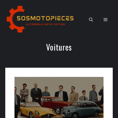
Aller
au
contenu
Men
Voitures